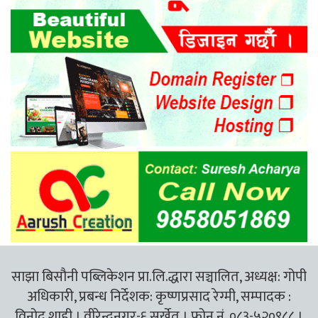
साझा बिसौनी पब्लिकेशन प्रा.लि.द्धारा सञ्चालित, अध्यक्ष: गोपी
अधिकारी, प्रबन्ध निर्देशक: कृष्णप्रसाद रेग्मी, सम्पादक :
विनोद शाही । वीरेन्द्रनगर-६ सुर्खेत । फोन नं. ०८३-५२०९८८ ।