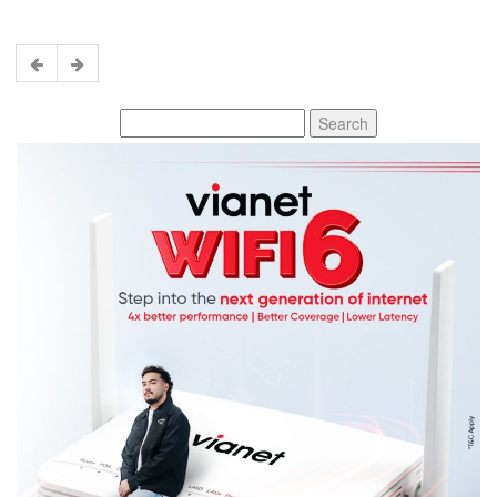
Search
for: