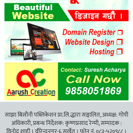
साझा बिसौनी पब्लिकेशन प्रा.लि.द्धारा सञ्चालित, अध्यक्ष: गोपी
अधिकारी, प्रबन्ध निर्देशक: कृष्णप्रसाद रेग्मी, सम्पादक :
विनोद शाही । वीरेन्द्रनगर-६ सुर्खेत । फोन नं. ०८३-५२०९८८ ।