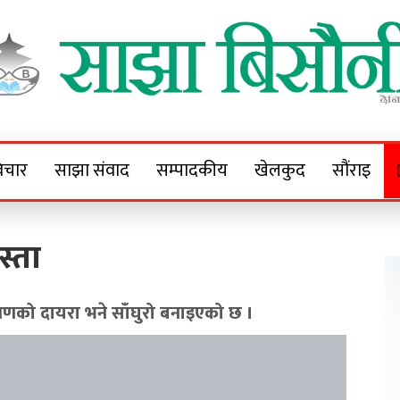
Sajha Bisaunee
e News Portal
िचार
साझा संवाद
सम्पादकीय
खेलकुद
सौंराइ
स्ता
षणको दायरा भने साँघुरो बनाइएको छ ।