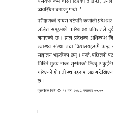
यसतर्फ कम चासो दिएको देखिन्छ,’ उनले
व्यवस्थित बनाउनु पर्‍यो ।’
परीक्षणको दायरा घटेपनि कर्णाली प्रदेश
लक्षित समूहमध्ये करिब ७० प्रतिशतले दुवै
जनाएको छ । हाल प्रदेशका अधिकांश जि
स्वास्थ्य संस्था तथा विद्यालयहरूमै के
सञ्चालन भइरहेका छन् । यस्तै, पछिल्लो 
भित्रिने मुख्य नाका सुर्खेतको छिन्चु र कुइँ
गरिएको हो । ती स्थानहरूमा लक्षण देखिएका
छ ।
प्रकाशित मितिः
१८ माघ २०७८, मंगलवार ०५:०५