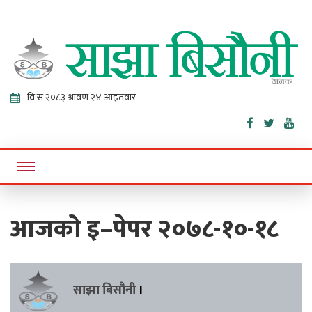
Sajha
Online News Portal
Bisaunee
आजको इ–पेपर २०७८-१०-१८
साझा बिसौनी
।