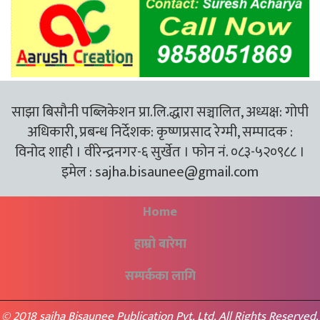
साझा बिसौनी पब्लिकेशन प्रा.लि.द्धारा सञ्चालित, अध्यक्ष: गोपी
अधिकारी, प्रबन्ध निर्देशक: कृष्णप्रसाद रेग्मी, सम्पादक :
विनोद शाही । वीरेन्द्रनगर-६ सुर्खेत । फोन नं. ०८३-५२०९८८ ।
इमेल :
sajha.bisaunee@gmail.com
Home
हाम्रो बारेमा
सम्पर्कका लागि
© 2018 sajha Bisaunee Publication Pvt. Ltd. All Rights Reserved.