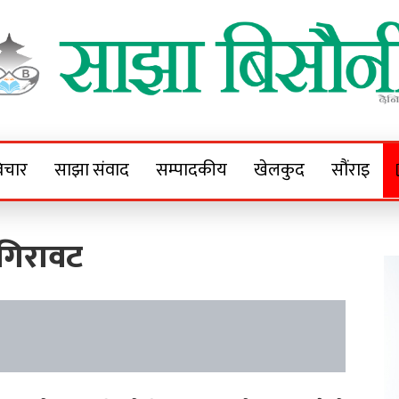
Sajha Bisaunee
e News Portal
िचार
साझा संवाद
सम्पादकीय
खेलकुद
सौंराइ
 गिरावट