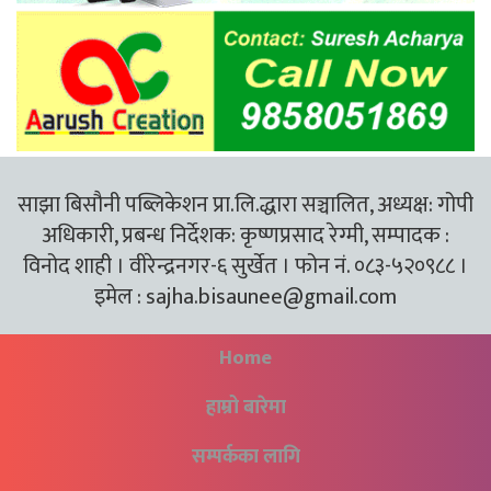
साझा बिसौनी पब्लिकेशन प्रा.लि.द्धारा सञ्चालित, अध्यक्ष: गोपी
अधिकारी, प्रबन्ध निर्देशक: कृष्णप्रसाद रेग्मी, सम्पादक :
विनोद शाही । वीरेन्द्रनगर-६ सुर्खेत । फोन नं. ०८३-५२०९८८ ।
इमेल :
sajha.bisaunee@gmail.com
Home
हाम्रो बारेमा
सम्पर्कका लागि