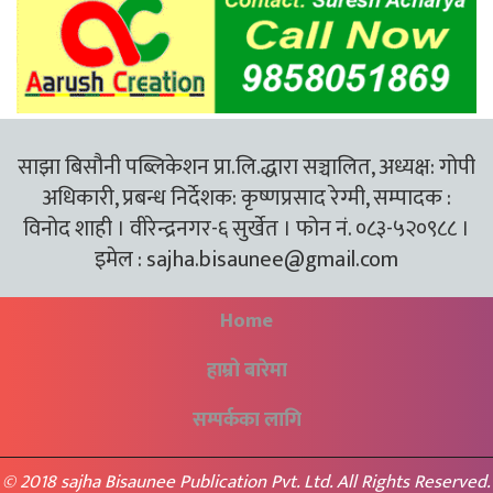
साझा बिसौनी पब्लिकेशन प्रा.लि.द्धारा सञ्चालित, अध्यक्ष: गोपी
अधिकारी, प्रबन्ध निर्देशक: कृष्णप्रसाद रेग्मी, सम्पादक :
विनोद शाही । वीरेन्द्रनगर-६ सुर्खेत । फोन नं. ०८३-५२०९८८ ।
इमेल :
sajha.bisaunee@gmail.com
Home
हाम्रो बारेमा
सम्पर्कका लागि
© 2018 sajha Bisaunee Publication Pvt. Ltd. All Rights Reserved.