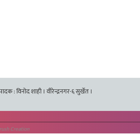
्पादक : विनोद शाही । वीरेन्द्रनगर-६ सुर्खेत ।
rush Creation