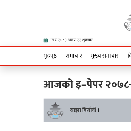
Onlin
गृहपृष्ठ
समाचार
मुख्य समाचार
व
आजको इ–पेपर २०७८-
साझा बिसौनी
।