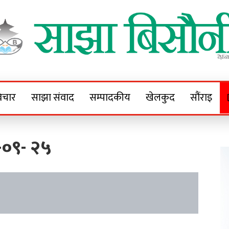
Sajha Bisaunee
e News Portal
िचार
साझा संवाद
सम्पादकीय
खेलकुद
सौंराइ
०९- २५