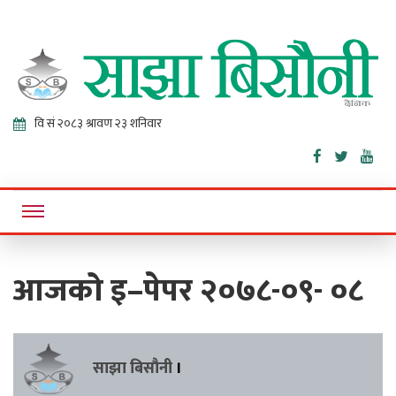
Sajha
Online News Portal
Bisaunee
आजको इ–पेपर २०७८-०९- ०८
साझा बिसौनी
।