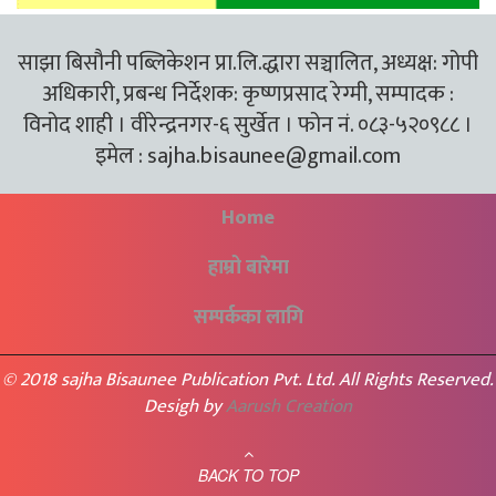
साझा बिसौनी पब्लिकेशन प्रा.लि.द्धारा सञ्चालित, अध्यक्ष: गोपी
अधिकारी, प्रबन्ध निर्देशक: कृष्णप्रसाद रेग्मी, सम्पादक :
विनोद शाही । वीरेन्द्रनगर-६ सुर्खेत । फोन नं. ०८३-५२०९८८ ।
इमेल :
sajha.bisaunee@gmail.com
Home
हाम्रो बारेमा
सम्पर्कका लागि
© 2018 sajha Bisaunee Publication Pvt. Ltd. All Rights Reserved.
Desigh by
Aarush Creation
BACK TO TOP