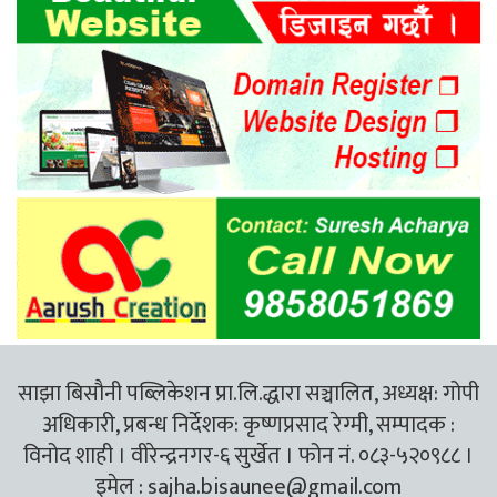
साझा बिसौनी पब्लिकेशन प्रा.लि.द्धारा सञ्चालित, अध्यक्ष: गोपी
अधिकारी, प्रबन्ध निर्देशक: कृष्णप्रसाद रेग्मी, सम्पादक :
विनोद शाही । वीरेन्द्रनगर-६ सुर्खेत । फोन नं. ०८३-५२०९८८ ।
इमेल :
sajha.bisaunee@gmail.com