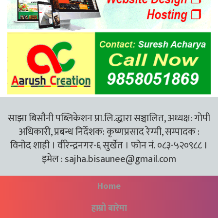
साझा बिसौनी पब्लिकेशन प्रा.लि.द्धारा सञ्चालित, अध्यक्ष: गोपी
अधिकारी, प्रबन्ध निर्देशक: कृष्णप्रसाद रेग्मी, सम्पादक :
विनोद शाही । वीरेन्द्रनगर-६ सुर्खेत । फोन नं. ०८३-५२०९८८ ।
इमेल :
sajha.bisaunee@gmail.com
Home
हाम्रो बारेमा