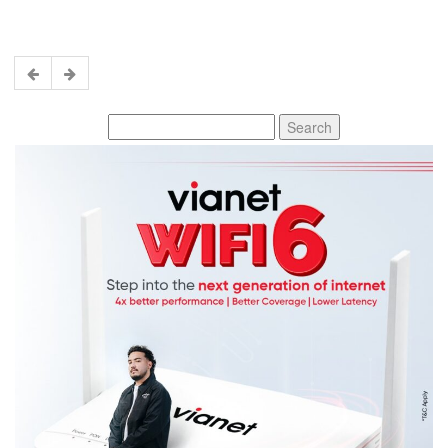
Search
for: