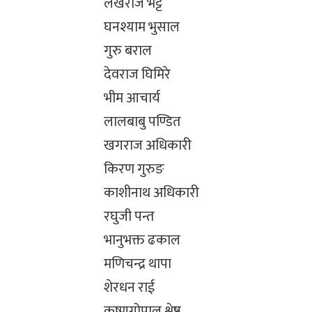
लेखराज भट्ट
घनश्याम भुसाल
गुरु बराल
देवराज घिमिरे
भीम आचार्य
लालबाबु पण्डित
खगराज अधिकारी
किरण गुरुङ
काशीनाथ अधिकारी
रघुजी पन्त
भानुभक्त ढकाल
मणिचन्द्र थापा
शेरधन राई
कृष्णगोपाल श्रेष्ठ