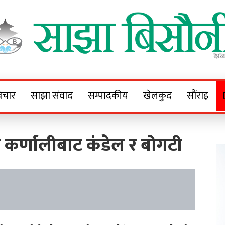
Sajha Bisaunee
e News Portal
िचार
साझा संवाद
सम्पादकीय
खेलकुद
सौंराइ
 कर्णालीबाट कंडेल र बोगटी