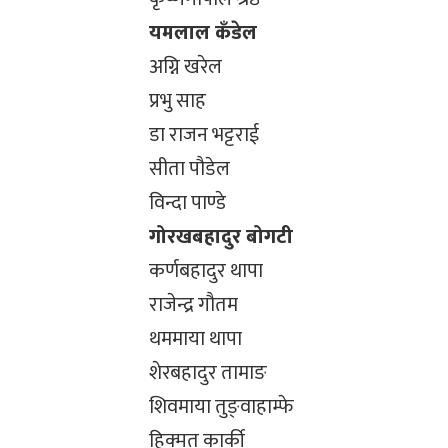
यमलाल कँडेल
अग्नि खरेल
प्रभु साह
डा राजन भट्टराई
सीता पौडेल
विन्दा पाण्डे
गोरखबहादुर बोगटी
कर्णबहादुर थापा
राजेन्द्र गौतम
थममाया थापा
शेरबहादुर तामाङ
शिवमाया तुङ्वाहाम्फे
हिक्मत कार्की