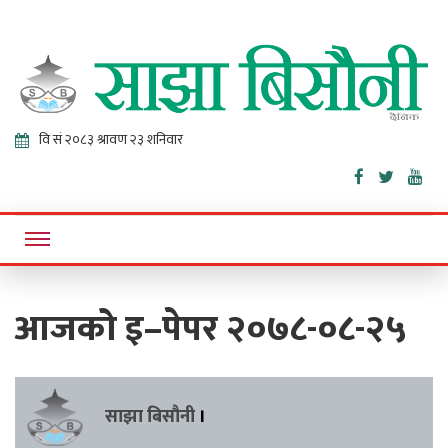
Sajha
Online News Portal
Bisaunee
आजको इ–पेपर २०७८-०८-२५
साझा बिसौनी
।