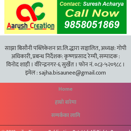
साझा बिसौनी पब्लिकेशन प्रा.लि.द्धारा सञ्चालित, अध्यक्ष: गोपी
अधिकारी, प्रबन्ध निर्देशक: कृष्णप्रसाद रेग्मी, सम्पादक :
विनोद शाही । वीरेन्द्रनगर-६ सुर्खेत । फोन नं. ०८३-५२०९८८ ।
इमेल :
sajha.bisaunee@gmail.com
Home
हाम्रो बारेमा
सम्पर्कका लागि