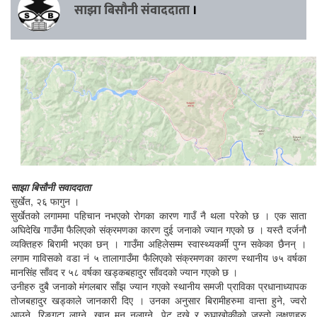
साझा बिसौनी संवाददाता
।
साझा बिसौनी स‌वाददाता
सुर्खेत, २६ फागुन ।
सुर्खेतको लगाममा पहिचान नभएको रोगका कारण गाउँ नै थला परेको छ । एक साता
अघिदेखि गाउँमा फैलिएको संक्रमणका कारण दुई जनाको ज्यान गएको छ । यस्तै दर्जनौ
व्यक्तिहरु बिरामी भएका छन् । गाउँमा अहिलेसम्म स्वास्थ्यकर्मी पुग्न सकेका छैनन् ।
लगाम गाविसको वडा नं ५ तालागाउँमा फैलिएको संक्रमणका कारण स्थानीय ७५ वर्षका
मानसिंह साँवद र ५८ वर्षका खड्कबहादुर साँवदको ज्यान गएको छ ।
उनीहरु दुबै जनाको मंगलबार साँझ ज्यान गएको स्थानीय समजी प्राविका प्रधानाध्यापक
तोजबहादुर खड्काले जानकारी दिए । उनका अनुसार बिरामीहरुमा वान्ता हुने, ज्वरो
आउने, रिङ्गटा लाग्ने, खान मन नलाग्ने, पेट दुख्ने र रुघाखोकीको जस्तो लक्षणहरु