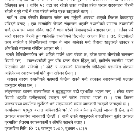
देखिएका छन् । करिब ५८ वटा घर रहेको उक्त गाउँका हरेक घरका सदस्यहरु बिरामी
रहेको र पुरै गाउँ नै थला परेको समेत प्रअ खड्काले बताए ।
गाउँ नै थला परेपछि विद्यालय समेत बन्द गर्नुपर्ने अवस्था आएको शिक्षक देवबहादुर
साँवदले बताए । एक सातादेखि रोगको संक्रमण भएपनि स्थानीयले सामान्य रुघाखोकी
भन्दै उपचारमा ध्यान नदिदा गाउँ नै थला परेको शिक्षकहरुले बताएका छन् । गाउँका सबै
जसो एकाएक बिरामी हुन थालेपछि स्थानीयले सिटामोल खाएका थिए । तर, सिटामोलले
काम नगरेको र बिरामीहरुको ज्यान नै जान थालेको भन्दै शिक्षक खड्काले डाक्टर र
औषधिको व्यवस्था गरिदिन आग्रह गरे ।
उनले टेलिफोनमार्फत भने,‘अहिले गाउँनै थला परेको छ, हरेक घरमा तीनदेखी चारजना
बिरामी छन् । स्वास्थ्यचौकी पुग्न पाँच घण्टा पैदल हिँड्नु पर्छ, हामीसँग खल्तीमा भएको
सिटामोल पनि सकियो ।’ डोटी र अछामको सिमानासँग जोडिएको प्रभावित क्षेत्रमा
अहिलेसम्म स्वास्थ्यकर्मी पनि पुग्न सकेका छैनन् ।
जसका कारण स्थानीयले महामारी फैलिन सक्ने भन्दै तत्काल स्वास्थ्यकर्मी पठाउन
हारगुहार गरेका छन् ।
संक्रमणका कारण बालबालिका र बृद्धबृद्धाहरु बढी प्रभावित भएका छन् । हरेक घरमा
बिरामी भएपछि उनीहरुलाई स्याहार गर्न समेत समस्या भएको छ । यता जिल्ला
जनस्वास्थ्य कार्यालय सुर्खेतले भने संक्रमणको बारेमा जानकारी नभएको जनाएको छ ।
कार्यालयका प्रमुख बसन्त अधिकारीले भने,‘रोगको बारेमा हामीलाई जानकारी छैन, हामी
तत्काल यसबारेमा जानकारी लिन्छौं ।’ साथै उनले आफूहरुले वास्तविकता बुझेर तत्काल
प्रभावित क्षेत्रमा स्वास्थ्यकर्मी र औषधि पठाउने बताए ।
प्रकाशित मितिः
२६ फाल्गुन २०७२, बुधबार ०८:३१