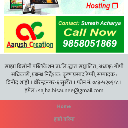
साझा बिसौनी पब्लिकेशन प्रा.लि.द्धारा सञ्चालित, अध्यक्ष: गोपी
अधिकारी, प्रबन्ध निर्देशक: कृष्णप्रसाद रेग्मी, सम्पादक :
विनोद शाही । वीरेन्द्रनगर-६ सुर्खेत । फोन नं. ०८३-५२०९८८ ।
इमेल :
sajha.bisaunee@gmail.com
Home
हाम्रो बारेमा