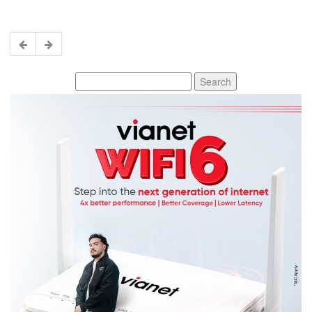
Search
for: