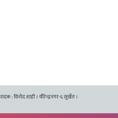
्पादक : विनोद शाही । वीरेन्द्रनगर-६ सुर्खेत ।