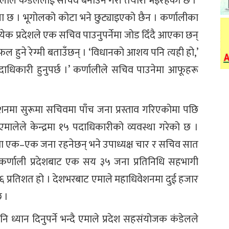
‘यामलाल कंडेललाई सचिव बनाउने गरी तयारी भइरहेको छ ।’
ा छ । भूगोलको कोटा भने छुट्याइएको छैन । कर्णालीका
रत्येक प्रदेशले एक सचिव पाउनुपर्नेमा जोड दिँदै आएका छन्
लफल हुने रेग्मी बताउँछन् । ‘विधानको आशय पनि त्यही हो,’
पदाधिकारी हुनुपर्छ ।’ कर्णालीले सचिव पाउनेमा आफूहरू
मा सुरूमा सचिवमा पाँच जना प्रस्ताव गरिएकोमा पछि
मालेले केन्द्रमा १५ पदाधिकारीको व्यवस्था गरेको छ ।
िवमा एक–एक जना रहनेछन् भने उपाध्यक्ष चार र सचिव सात
मा कर्णाली प्रदेशबाट एक सय ३५ जना प्रतिनिधि सहभागी
िब ६ प्रतिशत हो । देशभरबाट एमाले महाधिवेशनमा दुई हजार
छ ।
ले पनि ध्यान दिनुपर्ने भन्दै एमाले प्रदेश सहसंयोजक कंडेलले