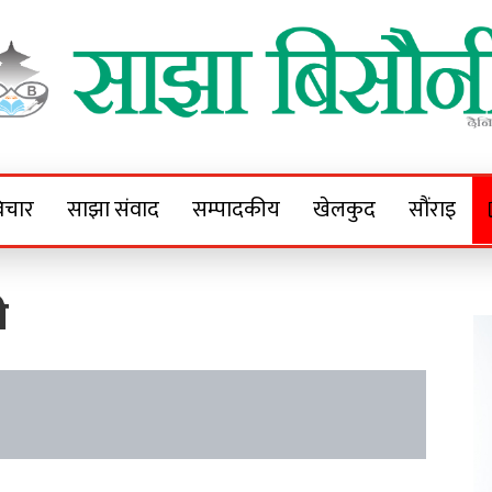
Sajha Bisaunee
e News Portal
िचार
साझा संवाद
सम्पादकीय
खेलकुद
सौंराइ
ी