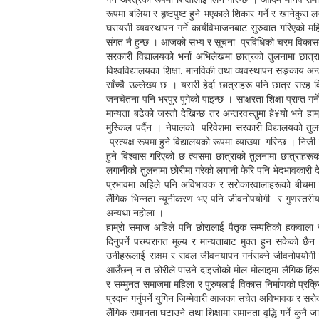
रूपमा बलिया र हृष्टपुष्ट हुने भएकाले शिकार गर्ने र खानेक
घरायसी व्यवस्थापन गर्ने कार्यविभाजनबाट सुरुवात गरिएको मह
संगत नै हुन्छ । आजको सभ्य र सूचना प्रविधिको चरम विकासक
सरकारी विद्यालयको भर्ना अभिलेखमा छात्रको तुलनामा छात्र
विश्वविद्यालयका शिक्षा, मानविकी तथा व्यवस्थापन सङ्काय अन्त
साँच्चै उल्लेख्य छ । यसरी हेर्दा छात्राहरू पनि छात्र सरह वि
जनचेतना पनि भरपुर पुगेको पाइन्छ । साक्षरता शिक्षा प्राप्त गर्
मान्यता बढेको जस्तो देखिन्छ तर अन्तरवस्तुमा हे¥यो भने
मुस्किल पर्दैन । नेपालको परिवेशमा सरकारी विद्यालयको त
प्रत्यक्ष रूपमा हुने विद्यालयको रूपमा व्याख्या गरिन्छ । निज
हुने विश्वास गरिएको छ त्यसमा छात्राको तुलनामा छात्राहरूक
लगानीको तुलनामा छोरीमा गरेको लगानी फेरि पनि भेदभावकारी दे
प्रभावमा अहिले पनि अविभावक र सरोकारवालाहरूको बीचमा तात
लैंगिक भिन्नता न्यूनीकरण भए पनि जीवनोपयोगी र गुणस्तरीय
अन्यथा नहोला ।
हाम्रो समाज अहिले पनि छोरालाई पैतृक सम्पतिको हकवाला र
दिनुपर्ने परम्परागत मूल्य र मान्यताबाट मुक्त हुन सकेको छ
उनीहरूलाई सक्षम र सवल जीवनयापन गर्नसक्ने जीवनोपयोगी शिक्
आउँछन् न त छोरीले पाउने दाइजोको मोल मोलाइमा लैंगिक हिंस
र सम्मुनत समाजमा महिला र पुरुषलाई विकास निर्माणको प्रक
प्रदान गर्नुपर्ने युगिन जिम्मेवारी आजका सचेत अविभावक र सर
लैंगिक समानता घटाउने तथा शिक्षामा समानता वृद्धि गर्ने कुनै