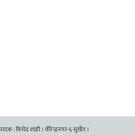
्पादक : विनोद शाही । वीरेन्द्रनगर-६ सुर्खेत ।