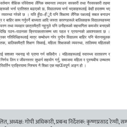
्तमान शैक्षिक परिवेशमा लैंगिक समानता ल्याउन सरकारी तथा गैरसरकारी तहमा
ाहरूको भर्ना प्रतिशत बढाएको छ, विद्यालयमा भर्ना भएकाहरूलाई केही हदसम्म भए
व्यवस्था गरेको छ । यति हुँदा–हँुदै पनि शिक्षामा लैंगिक पक्षलाई सबल बनाउन
 बाहिर काम गर्नुपर्ने बाध्यता आदि जस्ता कारणहरूले बालिकाहरू विद्यालयहरूमा
तावरण तथा व्यवहार छात्रामैत्री नहुनुले पनि उनीहरूको सहभागिता कमजोर बनाएको
 तहदेखि पठन–पाठनका क्रियाकलापसम्म थप पहल र प्रयत्नको आवश्यकता छ ।
्रका गतिविधिहरूलाई मात्र सम्बोधन गरेर पुग्दैन विद्यालय बाहिर पनि चेतनामूलक
पुस्तक, बालिकामैत्री शिक्षण सिकाई, महिला शिक्षकको व्यवस्था, तालिममा महिलाको
लाई सशक्त नबनाइ यो प्राप्त गर्न सकिदैन । महिलाहरूलाई स्वास्थ्य वातावरण र
, निर्णय लिन र जीवनस्तर सुधार्न सहयोग गर्नु, समाजमा महिला र पुरुषबीच उच्चतम
िवर्तिन प्रक्रियामा निश्चय नै शिक्षा एक महŒवपूर्ण अङ्ग हो ।
त, अध्यक्ष: गोपी अधिकारी, प्रबन्ध निर्देशक: कृष्णप्रसाद रेग्मी, सम