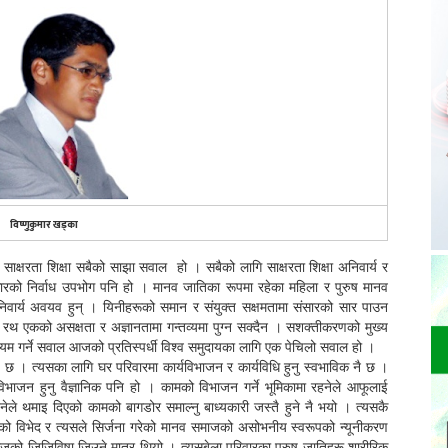
विष्णुकुमार खड्का
ने साक्षरता शिक्षा सबैको साझा सवाल हो । सबैको लागि साक्षरता शिक्षा अनिवार्य र
कारको निर्वाध उपभोग पनि हो । मानव जातिका रूपमा रहेका महिला र पुरुष मानव
निवार्य अवयव हुन् । यिनीहरूको समान र संयुक्त सक्षमतामा संसारको सार पाउन
 रथ एकको असक्षता र अज्ञानतामा गन्तव्यमा पुग्न सक्दैन । सशक्तीकरणको मुख्य
ायम गर्ने सवाल आजको प्रतिस्पर्धी विश्व समुदायका लागि एक पेचिलो सवाल हो ।
 छ । त्यसका लागि घर परिवारमा कार्यविभाजन र कार्यविधि हुनु स्वभाविक नै छ ।
िभाजन हुनु वैज्ञानिक पनि हो । कामको विभाजन गर्ने भूमिकामा रहनेले आफूलाई
ग्नेले थमाइ दिएको कामको बागडोर समाल्नु बाध्यकारी जस्तै हुने नै भयो । त्यसकै
ो विभेद र त्यसले सिर्जना गरेको मानव समाजको असोभनीय स्वरूपको न्यूनीकरण
माजको जिजिविषा जिउने मात्र थियो । त्यसबेला परिवारका पुरुष जातिहरू शारीरिक