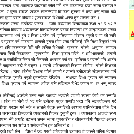
ुरा लगायतका अन्य आवश्यक साधनको जोहो गर्ने अनि महिलाहरू घरमा खाना पकाउने र
िला र पुरुष बीचको खाडल कालान्तरमा विभेदको शृंखला नै बन्यो भन्नु सायद तर्क
ो युगमा समेत महिला र पुरुषबीचको विभेदको अन्त्य हुन सकेको छैन ।
ाहरूको संख्या उल्लेख्य पाइन्छ । उच्च माध्यमिक विद्यालयका कक्षा ११ र १२ र
र्गतका विषयमा अध्ययनरत विद्यार्थीहरूको संख्या नियाल्यो भने छात्राहरूको संख्या
द्यालयमा भर्ना हुने र शिक्षा आर्जन गर्ने प्रक्रियामा संग्लग्न भएको र सो को लागि
ने र प्रदान गर्ने सम्बन्धमा आजको युगमा छोरा सरह छोरीलाई पनि शिक्षा दिनुपर्छ भन्ने
 हाम्रा अविभावकहरूले फेरि पनि लैंगिक विभेदको सुरुवात गरेको अनुमान लगाउन
ुलनामा निजी विद्यालयमा गुणस्तरीय शिक्षा प्रदान गरिने र अभिभावकको लगानी
ी तथा प्राविधिक विषय जो विषयको अध्ययन गर्दा पद, प्रतिष्ठा र प्राप्ती पनि आर्जन
ो बाहुल्यता बढी नै पाइन्छ । यसरी अविभावकले शिक्षामा छोरीमा गरेको शिक्षाको
खिन्छ । छोरा–छोरीमा शिक्षामा गरिने लगानी र त्यसले उनीहरुको जीवनस्तरमा पार्ने
्विक प्रगति भएको हुनसकेको देखिदैन । साक्षरता शिक्षा प्रदान गर्ने सवालमा
 शिक्षा प्रदान गर्ने सवालमा अहिले पनि लैङ्गिक विभेद कायम नै छ भन्नु सायद
 छोरीलाई अर्काको घरमा जाने जातको भएकोले दाइजो स्वरूप केही धन सम्पत्ति
ैन । छोरा या छोरी जे भए पनि उनीहरू पैतृक सम्पत्ति भन्दा पनि सशक्तीकरण गर्दै
षा प्रदान गर्न सके न छोराले पैतृक सम्पत्तिको आशामा परनिर्भरतामा बाँच्ने दिन
ा लगायतका विभेदकारी व्यवहारको शिकार हुनुपर्ने हुन्छ । त्यसकारण आजको सभ्य
्रियामा सँगै अगाडि बढाउन समान रूपमा गुणस्तरीय र जीवनोपयोगी शिक्षाको अवसर
ोकारवाला सबै सचेत र सम्वेदनशील हुन अनिवार्य छ ।
 जादुको छडी छैन । शिक्षा नै एक यस्तो शक्तिशाली उत्तोलक हो जसले लैंगिक भेदभाव