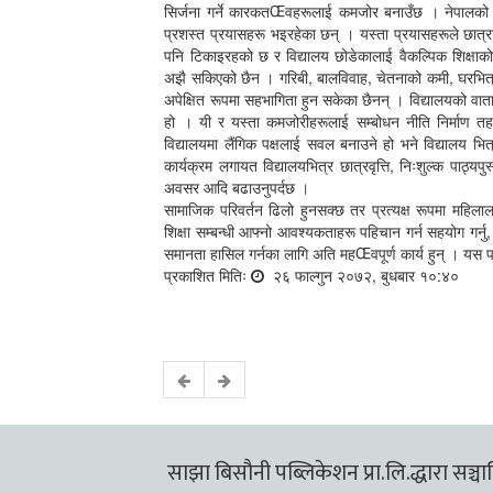
सिर्जना गर्ने कारकतŒवहरूलाई कमजोर बनाउँछ । नेपालको वर
प्रशस्त प्रयासहरू भइरहेका छन् । यस्ता प्रयासहरूले छात्र
पनि टिकाइरहको छ र विद्यालय छोडेकालाई वैकल्पिक शिक्षाको 
अझै सकिएको छैन । गरिबी, बालविवाह, चेतनाको कमी, घरभित्र र
अपेक्षित रूपमा सहभागिता हुन सकेका छैनन् । विद्यालयको वा
हो । यी र यस्ता कमजोरीहरूलाई सम्बोधन नीति निर्माण
विद्यालयमा लैंगिक पक्षलाई सवल बनाउने हो भने विद्यालय भित
कार्यक्रम लगायत विद्यालयभित्र छात्रवृत्ति, निःशुल्क पाठ्य
अवसर आदि बढाउनुपर्दछ ।
सामाजिक परिवर्तन ढिलो हुनसक्छ तर प्रत्यक्ष रूपमा महिला
शिक्षा सम्बन्धी आफ्नो आवश्यकताहरू पहिचान गर्न सहयोग गर्नु
समानता हासिल गर्नका लागि अति महŒवपूर्ण कार्य हुन् । यस पर
प्रकाशित मितिः
२६ फाल्गुन २०७२, बुधबार १०:४०
साझा बिसौनी पब्लिकेशन प्रा.लि.द्धारा सञ्चालि