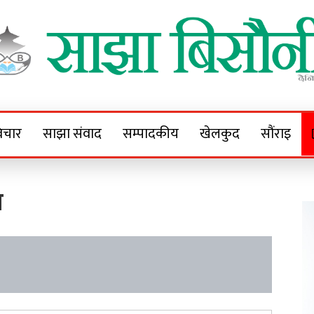
Sajha Bisaunee
e News Portal
िचार
साझा संवाद
सम्पादकीय
खेलकुद
सौंराइ
ा