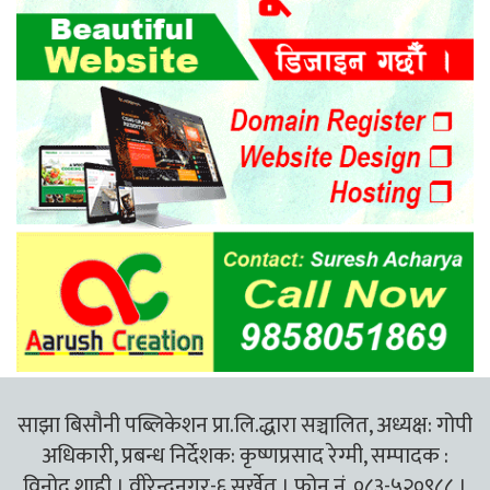
साझा बिसौनी पब्लिकेशन प्रा.लि.द्धारा सञ्चालित, अध्यक्ष: गोपी
अधिकारी, प्रबन्ध निर्देशक: कृष्णप्रसाद रेग्मी, सम्पादक :
विनोद शाही । वीरेन्द्रनगर-६ सुर्खेत । फोन नं. ०८३-५२०९८८ ।