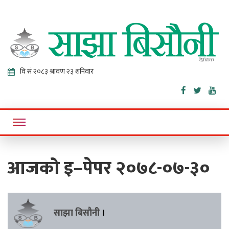
Sajha
Online News Portal
Bisaunee
आजको इ–पेपर २०७८-०७-३०
साझा बिसौनी
।