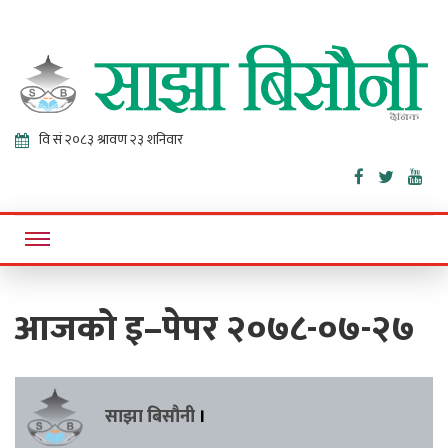
Sajha
Online News Portal
Bisaunee
आजको इ–पेपर २०७८-०७-२७
साझा बिसौनी
।