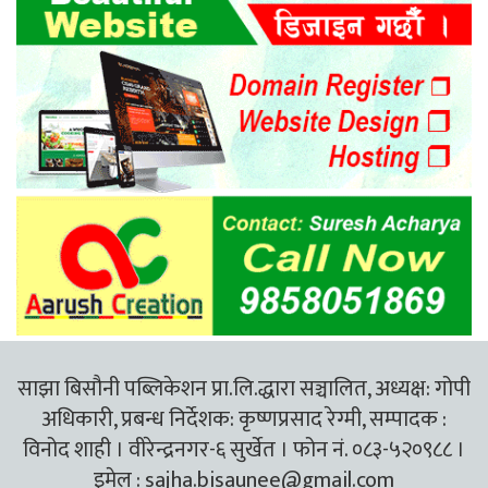
साझा बिसौनी पब्लिकेशन प्रा.लि.द्धारा सञ्चालित, अध्यक्ष: गोपी
अधिकारी, प्रबन्ध निर्देशक: कृष्णप्रसाद रेग्मी, सम्पादक :
विनोद शाही । वीरेन्द्रनगर-६ सुर्खेत । फोन नं. ०८३-५२०९८८ ।
इमेल :
sajha.bisaunee@gmail.com