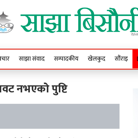
Sajha Bisaunee
e News Portal
िचार
साझा संवाद
सम्पादकीय
खेलकुद
सौंराइ
वट नभएको पुष्टि