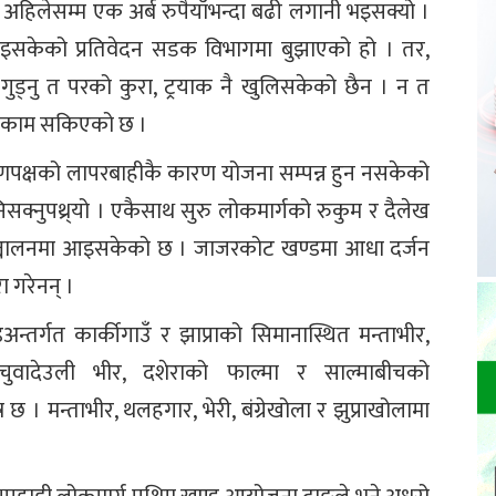
हिलेसम्म एक अर्ब रुपैयाँभन्दा बढी लगानी भइसक्यो ।
 भइसकेको प्रतिवेदन सडक विभागमा बुझाएको हो । तर,
ी गुड्नु त परको कुरा, ट्रयाक नै खुलिसकेको छैन । न त
ङकै काम सकिएको छ ।
्माणपक्षको लापरबाहीकै कारण योजना सम्पन्न हुन नसकेको
निसक्नुपथ्र्यो । एकैसाथ सुरु लोकमार्गको रुकुम र दैलेख
 सञ्चालनमा आइसकेको छ । जाजरकोट खण्डमा आधा दर्जन
ा गरेनन् ।
्तर्गत कार्कीगाउँ र झाप्राको सिमानास्थित मन्ताभीर,
ुवादेउली भीर, दशेराको फाल्मा र साल्माबीचको
 मन्ताभीर, थलहगार, भेरी, बंग्रेखोला र झुप्राखोलामा