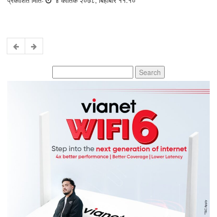
Search
for: