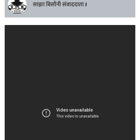
साझा बिसौनी संवाददाता
।