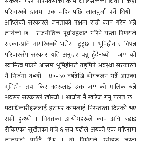
संकलन गरेर नापनक्साको काम थालिसकेका थियौं । केही
परिवारको हातमा एक महिनापछि लालपुर्जा पर्ने थियो ।
अहिलेको सरकारले जनताको पक्षमा राम्रो काम गरेन भन्ने
लागेको छ । राजनीतिक पूूर्वाग्रहबाट गरिने यस्ता निर्णयले
सरकारप्रति नागरिकको भरोसा टुट्छ । भूमिहीन र विपन्न
परिवारसँग सरकार यति अनुदार बन्नु हुँदैनथ्यो । जग्गाको
स्वामित्व पाउने आसमा भूमिहीनले तड्पिने अवस्था सरकारले
नै सिर्जना ग¥यो । ४०–५० वर्षदेखि भोगचलन गर्दै आएका
भूमिहीन तथा किसानहरूलाई उक्त जग्गाको मालिक बन्ने
अवसर सरकारले खोस्यो । आयोग नै खारेज गर्नु गलत छ ।
पदाधिकारीहरूलाई हटाएर कामलाई निरन्तरता दिएको भए
राम्रो हुन्थ्यो । विगतका आयोगहरूले काम अघि बढाइ
रोकिएका सुुर्खेतका मात्रै ६ सय बढीले अबको एक महिनामा
लालपुर्जा पाउँदै थिए । यो निर्णयले उनीहरू जस्ता