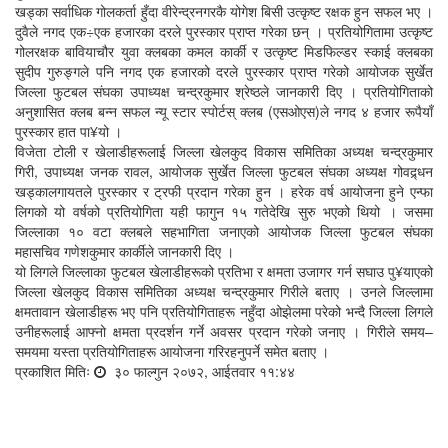
खड्का सर्वाधिक गोलकर्ता हुँदा वीरेन्द्रनगरकै योगेश बिसी उत्कृष्ट रक्षक हुन सफल भए ।
दुवैले नगद एक÷एक हजारका दरले पुरस्कार प्राप्त गरेका छन् । प्रतियोगितामा उत्कृष्ट
गोलरक्षक बावियाचौर युवा क्लबका कमल कार्की र उत्कृष्ट मिडफिल्डर स्काई क्लबका
सुदीप गुरुङ्गले पनि नगद एक हजारको दरले पुरस्कार प्राप्त गरेको आयोजक सुर्खेत
जिल्ला फुटबल संघका उपाध्यक्ष चन्द्रकुमार श्रेष्ठले जानकारी दिए । प्रतियोगिताको
अनुशासित क्लब बन्न सफल न्यू स्टार स्पोर्टस् क्लब (एसओएस)ले नगद ४ हजार रूपैयाँ
पुरस्कार हात पा¥यो ।
विजेता टोली र खेलाडीहरूलाई जिल्ला खेलकुद विकास समितिका अध्यक्ष चन्द्रकुमार
गिरी, उपाध्यक्ष जनक रावल, आयोजक सुर्खेत जिल्ला फुटबल संघका अध्यक्ष गोवद्र्धन
खड्कालगायतले पुरस्कार र ट्रफी प्रदान गरेका हुन । हरेक वर्ष आयोजना हुने एन्फा
लिगको यो वर्षको प्रतियोगिता यही फागुन १५ गतेदेखि सुरु भएको थियो । जसमा
जिल्लाका १० वटा क्लबले सहभागिता जनाएको आयोजक जिल्ला फुटबल संघका
महासचिव गणेशकुमार कार्कीले जानकारी दिए ।
यो लिगले जिल्लाका फुटबल खेलाडीहरूको प्रतिभा र क्षमता उजागर गर्न सघाउ पु¥याएको
जिल्ला खेलकुद विकास समितिका अध्यक्ष चन्द्रकुमार गिरीले बताए । उनले जिल्लामा
क्षमतावान खेलाडीहरू भए पनि प्रतियोगिताहरू नहुँदा ओझेलमा परेको भन्दै जिल्ला लिगले
उनीहरूलाई आफ्नो क्षमता प्रदर्शन गर्ने अवसर प्रदान गरेको जनाए । गिरीले समय–
समयमा यस्ता प्रतियोगिताहरू आयोजना गरिरहनुपर्ने समेत बताए ।
प्रकाशित मितिः
३० फाल्गुन २०७२, आईतवार ११:४४