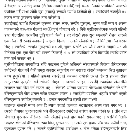
वीरेन्द्रनगर स्पोर्टस् क्लब (सैनिक आवासीय मावि)लाई ४–० गोलको फराकिलो अन्तरले
पराजित गर्दै साथी खोर्के युवा (स्काई) क्लबले उपाधि जितेको हो । उपाधिसँगै स्काईले ४०
हजार नगद पुरस्कार समेत हात पारेको छ ।
स्काईलाई उपाधि दिलाउने क्रममा रोशन सारु, सन्दीप गुरुङ्ग, सुमन घर्ती मगर र अरुण
गाहामगरले एक÷एक गोलको महŒवपूर्ण योगदान गरे । निकै प्रतिस्पर्धात्मक भएको पहिलो
हाफ गोलरहित बराबरीमा टुङ्गिएको थियो । तर दोस्रो हाफ सुरु भएलगत्तै रोशन सारुले
एक गोल गरी स्काई क्लबलाई अग्रता दिलाए । उनले खेलको ५३ औं मिनेटमा गोल गरेका
थिए । त्यसैगरी सन्दीप गुरुङ्गले ७० औं, सुमन घर्तीले ८४ औं र अरुण गाहाले ८८ औं
मिनेटमा एक÷एक गोल गरी आफ्नो टिमलाई ४–० को फराकिलो जीत दिलाउँदै उपाधि समेत
हात पार्न सफल भए ।
प्रतियोगितामा अपराजित रहँदै फाइनल पुगेको अघिल्लो संस्करणको विजेता वीरेन्द्रनगर
स्पोर्टस्ले गोल गर्ने केही राम्रा अवसर सदुपयोग गर्न नसक्दा दोस्रो स्थानमा चित्त बुझाउन
बाध्य हुनुप¥यो । पहिलो हाफमा स्काईलाई दबाबमा राखेको उसले दोस्रो हाफमा सोही
अनुसारको प्रदर्शन गर्न सकेको थिएन । जसको फाइदा उठाउँदै स्काईका खेलाडीले
लगातार चार गोल गर्न सफल भए । खेलको अन्तिम समयमा गोलरक्षक परिवर्तन गरे पनि
वीरेन्द्रनगरले गोल अन्तर समेत घटाउन सकेन । स्काईसँग पराजित भएपछि दोस्रो भएको
वीरेन्द्रनगर स्पोर्टस् क्लबले २५ हजार नगदसहित ट्रफी हात पा¥यो ।
फाइनल खेलको म्यान अफ दि म्याच स्काई क्लबका स्ट्राइकर अरण गाहा मगर भए ।
त्यस्तै विधागत पुरस्कारतर्फ भने वीरेन्द्रनगर स्पोर्टस्ले वर्चश्व कायम गरेको छ । तीन वटा
विधागत पुरस्कार वीरेन्द्रनगरकै खेलाडीहरूले हात फार्न सफल भए । प्रतियोगिताकै
उत्कृष्ट खेलाडी वीरेन्द्रनगरका विष्णु दुलाल भए । उनले एक हजार पाँच सय रूपैयाँ नगद
पुरस्कार प्राप्त गरे । त्यस्तै प्रतियोगिता अवधिभर ८ गोल गरेका वीरेन्द्रनगरकै शिव