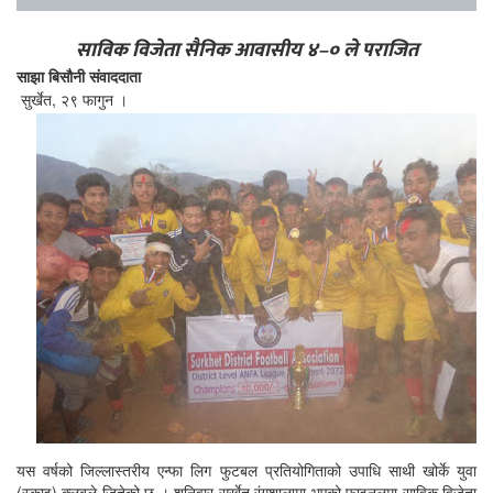
साविक विजेता सैनिक आवासीय ४–० ले पराजित
साझा बिसौनी संवाददाता
सुर्खेत, २९ फागुन ।
यस वर्षको जिल्लास्तरीय एन्फा लिग फुटबल प्रतियोगिताको उपाधि साथी खोर्के युवा
(स्काइ) क्लबले जितेको छ । शनिवार सुर्खेत रंगशालामा भएको फाइनलमा साविक विजेता