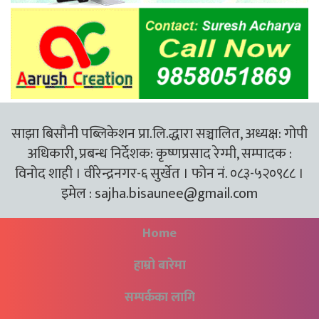
साझा बिसौनी पब्लिकेशन प्रा.लि.द्धारा सञ्चालित, अध्यक्ष: गोपी
अधिकारी, प्रबन्ध निर्देशक: कृष्णप्रसाद रेग्मी, सम्पादक :
विनोद शाही । वीरेन्द्रनगर-६ सुर्खेत । फोन नं. ०८३-५२०९८८ ।
इमेल :
sajha.bisaunee@gmail.com
Home
हाम्रो बारेमा
सम्पर्कका लागि