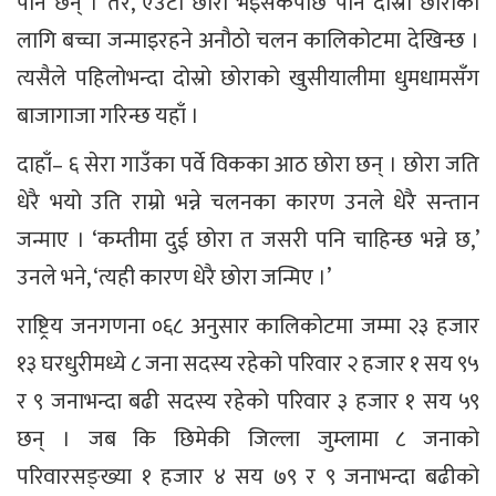
पनि छन् । तर, एउटा छोरा भइसकेपछि पनि दोस्रो छोराका
लागि बच्चा जन्माइरहने अनौठो चलन कालिकोटमा देखिन्छ ।
त्यसैले पहिलोभन्दा दोस्रो छोराको खुसीयालीमा धुमधामसँग
बाजागाजा गरिन्छ यहाँ ।
दाहाँ– ६ सेरा गाउँका पर्वे विकका आठ छोरा छन् । छोरा जति
धेरै भयो उति राम्रो भन्ने चलनका कारण उनले धेरै सन्तान
जन्माए । ‘कम्तीमा दुई छोरा त जसरी पनि चाहिन्छ भन्ने छ,’
उनले भने, ‘त्यही कारण धेरै छोरा जन्मिए ।’
राष्ट्रिय जनगणना ०६८ अनुसार कालिकोटमा जम्मा २३ हजार
१३ घरधुरीमध्ये ८ जना सदस्य रहेको परिवार २ हजार १ सय ९५
र ९ जनाभन्दा बढी सदस्य रहेको परिवार ३ हजार १ सय ५९
छन् । जब कि छिमेकी जिल्ला जुम्लामा ८ जनाको
परिवारसङ्ख्या १ हजार ४ सय ७९ र ९ जनाभन्दा बढीको