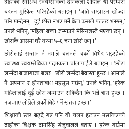
दाहाँकी स्वास्थ्य स्वयम्सेविका दानकला शाहीले यो परम्परा
बदल्न मुस्किल परिरहेको बताइन् । ‘जति सम्झाउन खोज्दा
पनि मान्दैनन् । दुई छोरा नभए मर्ने बेला कसले फाल्छ भन्छन्,’
उनले भनिन्, ‘महिला बच्चा जन्माउने मेसिनजस्तै भएका छन् ।
छोराकै आसमा धेरै घरमा ५–६ जना छोरी छन् ।’
छोरीलाई सन्तान नै नमान्ने चलनले चर्को विभेद भइरहेको
स्वास्थ्य स्वयम्सेविका पदमकला चौलागाईंले बताइन् । ‘छोरा
जन्मँदा बाजागाजा बज्छ । छोरी जन्मँदा बेवास्ता हुन्छ । आमाले
नै अपमान र हीनताबोध महसुस गर्छन्,’ उनले भनिन्, ‘हरेक
महिलालाई दुर्ई छोरा जन्माउन सकिँदैन कि भन्ने त्रास हुन्छ ।
नजन्माए लोग्नेले अर्को बिहे गर्ने खतरा हुन्छ ।’
शिक्षाको स्तर बढ्दै गए पनि यो चलन हटाउन नसकिएको
दाहाँका शिक्षक दानसिंह सेजुवालले बताए । हरेक गाउँमा