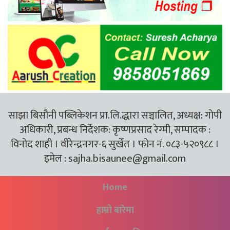
साझा बिसौनी पब्लिकेशन प्रा.लि.द्धारा सञ्चालित, अध्यक्ष: गोपी
अधिकारी, प्रबन्ध निर्देशक: कृष्णप्रसाद रेग्मी, सम्पादक :
विनोद शाही । वीरेन्द्रनगर-६ सुर्खेत । फोन नं. ०८३-५२०९८८ ।
इमेल :
sajha.bisaunee@gmail.com
Home
हाम्रो बारेमा