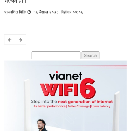
भएको हो ।
प्रकाशित मितिः
१६ बैशाख २०७८, बिहीबार ०५:०६
Search
for: