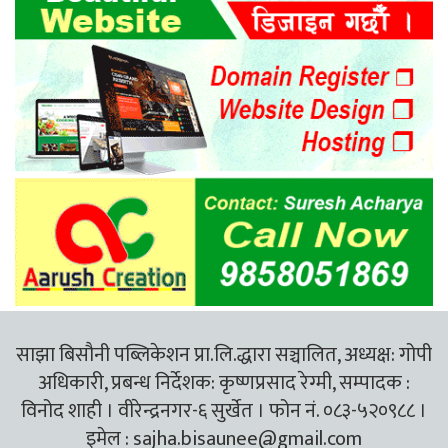
साझा बिसौनी पब्लिकेशन प्रा.लि.द्धारा सञ्चालित, अध्यक्ष: गोपी
अधिकारी, प्रबन्ध निर्देशक: कृष्णप्रसाद रेग्मी, सम्पादक :
विनोद शाही । वीरेन्द्रनगर-६ सुर्खेत । फोन नं. ०८३-५२०९८८ ।
इमेल :
sajha.bisaunee@gmail.com