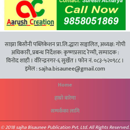
साझा बिसौनी पब्लिकेशन प्रा.लि.द्धारा सञ्चालित, अध्यक्ष: गोपी
अधिकारी, प्रबन्ध निर्देशक: कृष्णप्रसाद रेग्मी, सम्पादक :
विनोद शाही । वीरेन्द्रनगर-६ सुर्खेत । फोन नं. ०८३-५२०९८८ ।
इमेल :
sajha.bisaunee@gmail.com
Home
हाम्रो बारेमा
सम्पर्कका लागि
© 2018 sajha Bisaunee Publication Pvt. Ltd. All Rights Reserved.