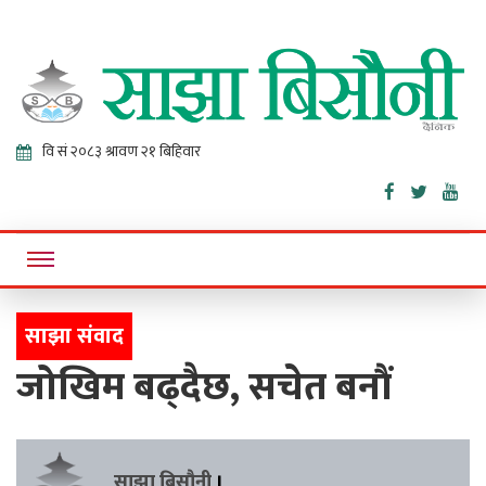
Sajha
Online News Portal
Bisaunee
साझा संवाद
जोखिम बढ्दैछ, सचेत बनौं
साझा बिसौनी
।