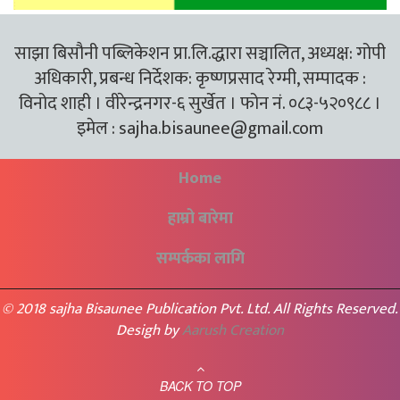
साझा बिसौनी पब्लिकेशन प्रा.लि.द्धारा सञ्चालित, अध्यक्ष: गोपी
अधिकारी, प्रबन्ध निर्देशक: कृष्णप्रसाद रेग्मी, सम्पादक :
विनोद शाही । वीरेन्द्रनगर-६ सुर्खेत । फोन नं. ०८३-५२०९८८ ।
इमेल :
sajha.bisaunee@gmail.com
Home
हाम्रो बारेमा
सम्पर्कका लागि
© 2018 sajha Bisaunee Publication Pvt. Ltd. All Rights Reserved.
Desigh by
Aarush Creation
BACK TO TOP