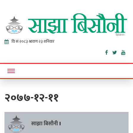
Sajha
Online News Portal
Bisaunee
२०७७-१२-११
साझा बिसौनी
।