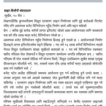
साझा बिसौनी संवाददाता
सुर्खेत, १० चैत ।
लेखगाउँदेखि कुनाथरीसम्म विद्युत प्रसारण लाइन निर्माणका लागि दुई करोडको स्टिमेट
गरिए पनि आवश्यक बजेट विनियोजन नहुँदा निर्माण कार्य अघि बढ्न सकेको
छैन । करिब दुई करोड रूपैयाँ लागत इस्टिमेट रहेको उक्त आयोजनाका लागि सरकारले
यस वर्ष पाँच लाख मात्र बजेट विनियोजन गरेको छ ।
आवश्यक बजेट विनियोजन नहुँदा निर्माणमा ढिलाइ हुने भएको छ । आयोजनाको निर्माण
ढिलाइले लागत इस्टिमेटसमेत बढ्ने देखिन्छ । गत वर्ष १६ लाख रूपैयाँ विनियोजन भएको
नेपाल विद्युत प्राधिकरण शाखा सुर्खेतले बताएको छ । गत वर्ष विनियोजित रकमबाट
खरिद गरिएका पोल लेखगाउँ र विद्युत प्रसारण कार्यालय अगाडि राखिएका छन् । ‘खरिद
गरिएका ती पोल यसवर्ष पोलिङ गर्ने योजना थियो,’ विद्युत प्राधिकरण सुर्खेत शाखा प्रमुख
दीपकजङ्ग चौधरीले भने, ‘तर, यसवर्ष रकम पाँच लाख रूपैयाँ मात्र आएकाले सोचेजति
काम गर्न नसकिने भयो ।’
बजेट घटेर आउँदा तोकिएको समयमा आयोजना पूरा गर्न कठिनाइ हुने उनले बताए ।
उनका अनुसार यस वर्ष आएको रकमबाट पोल ढुवानीसँगै केही पोलिङ पनि गर्न मात्र
सकिनेछ । प्रसारण लाइन निर्माणका लागि थप रकम बढाउन आफूले प्रक्रिया सुरु गरे
पनि त्यो पर्याप्त हुन नसकेको चौधरीले बताए । उनले यस वर्ष भूकम्पप्रभावित
जिल्लाहरूमा बढी लगानी लगाउनुपर्ने सरकारी बाध्यताका कारण थप रकमका लागि समस्या
रहेको उल्लेख गरे ।
पश्चिम सुर्खेतको विकासका लागि महŒवपूर्ण मानिएको ११ केभीए प्रसारण लाइनको
निर्माण कार्य गत वर्षदेखि सुरु भएको थियो । तर बजेट अभावकै कारण निर्माण कार्य अघि