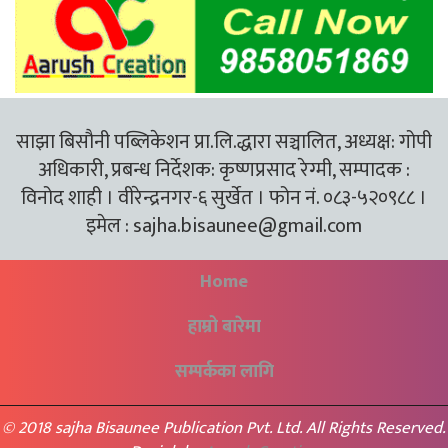
साझा बिसौनी पब्लिकेशन प्रा.लि.द्धारा सञ्चालित, अध्यक्ष: गोपी
अधिकारी, प्रबन्ध निर्देशक: कृष्णप्रसाद रेग्मी, सम्पादक :
विनोद शाही । वीरेन्द्रनगर-६ सुर्खेत । फोन नं. ०८३-५२०९८८ ।
इमेल :
sajha.bisaunee@gmail.com
Home
हाम्रो बारेमा
सम्पर्कका लागि
© 2018 sajha Bisaunee Publication Pvt. Ltd. All Rights Reserved.