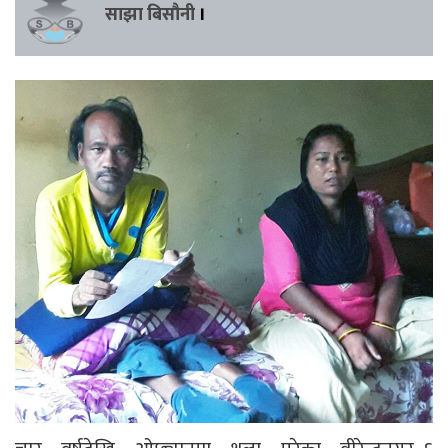
साझा बिसौनी
।