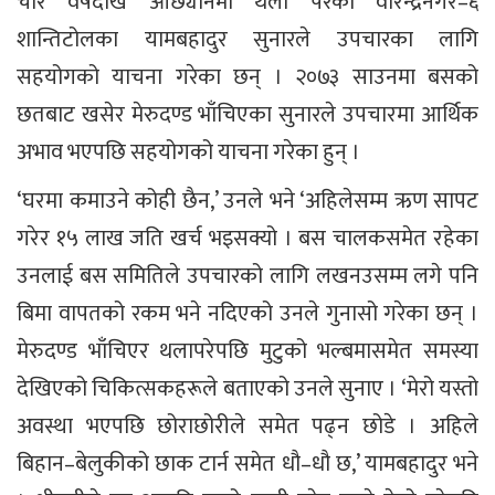
चार वर्षदेखि ओछ्यानमा थला परेका वीरेन्द्रनगर–६
शान्तिटोलका यामबहादुर सुनारले उपचारका लागि
सहयोगको याचना गरेका छन् । २०७३ साउनमा बसको
छतबाट खसेर मेरुदण्ड भाँचिएका सुनारले उपचारमा आर्थिक
अभाव भएपछि सहयोगको याचना गरेका हुन् ।
‘घरमा कमाउने कोही छैन,’ उनले भने ‘अहिलेसम्म ऋण सापट
गरेर १५ लाख जति खर्च भइसक्यो । बस चालकसमेत रहेका
उनलाई बस समितिले उपचारको लागि लखनउसम्म लगे पनि
बिमा वापतको रकम भने नदिएको उनले गुनासो गरेका छन् ।
मेरुदण्ड भाँचिएर थलापरेपछि मुटुको भल्बमासमेत समस्या
देखिएको चिकित्सकहरूले बताएको उनले सुनाए । ‘मेरो यस्तो
अवस्था भएपछि छोराछोरीले समेत पढ्न छोडे । अहिले
बिहान–बेलुकीको छाक टार्न समेत धौ–धौ छ,’ यामबहादुर भने