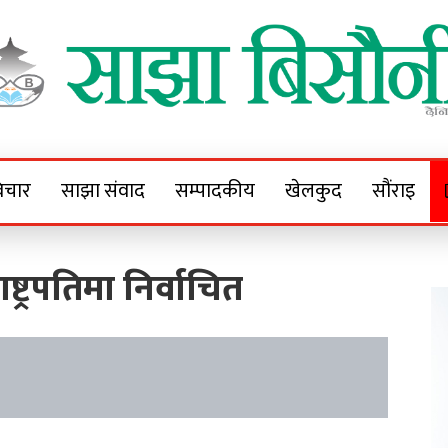
Sajha Bisaunee
e News Portal
िचार
साझा संवाद
सम्पादकीय
खेलकुद
सौंराइ
ाष्ट्रपतिमा निर्वाचित