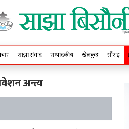
Sajha Bisaunee
e News Portal
िचार
साझा संवाद
सम्पादकीय
खेलकुद
सौंराइ
धिवेशन अन्त्य