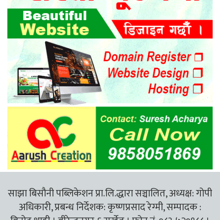
साझा बिसौनी पब्लिकेशन प्रा.लि.द्धारा सञ्चालित, अध्यक्ष: गोपी
अधिकारी, प्रबन्ध निर्देशक: कृष्णप्रसाद रेग्मी, सम्पादक :