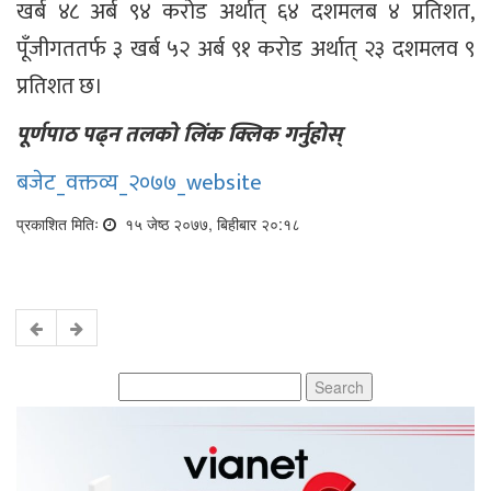
खर्ब ४८ अर्ब ९४ करोड अर्थात् ६४ दशमलब ४ प्रतिशत,
पूँजीगततर्फ ३ खर्ब ५२ अर्ब ९१ करोड अर्थात् २३ दशमलव ९
प्रतिशत छ।
पूर्णपाठ पढ्न तलको लिंक क्लिक गर्नुहोस्
बजेट_वक्तव्य_२०७७_website
प्रकाशित मितिः
१५ जेष्ठ २०७७, बिहीबार २०:१८
Search
for: