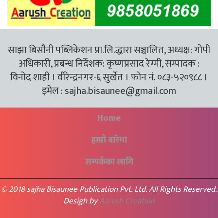
साझा बिसौनी पब्लिकेशन प्रा.लि.द्धारा सञ्चालित, अध्यक्ष: गोपी
अधिकारी, प्रबन्ध निर्देशक: कृष्णप्रसाद रेग्मी, सम्पादक :
विनोद शाही । वीरेन्द्रनगर-६ सुर्खेत । फोन नं. ०८३-५२०९८८ ।
इमेल :
sajha.bisaunee@gmail.com
Home
हाम्रो बारेमा
सम्पर्कका लागि
© 2018 sajha Bisaunee Publication Pvt. Ltd. All Rights Reserved.
Desigh by
Aarush Creation