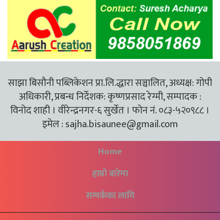
साझा बिसौनी पब्लिकेशन प्रा.लि.द्धारा सञ्चालित, अध्यक्ष: गोपी
अधिकारी, प्रबन्ध निर्देशक: कृष्णप्रसाद रेग्मी, सम्पादक :
विनोद शाही । वीरेन्द्रनगर-६ सुर्खेत । फोन नं. ०८३-५२०९८८ ।
इमेल :
sajha.bisaunee@gmail.com
Home
हाम्रो बारेमा
सम्पर्कका लागि