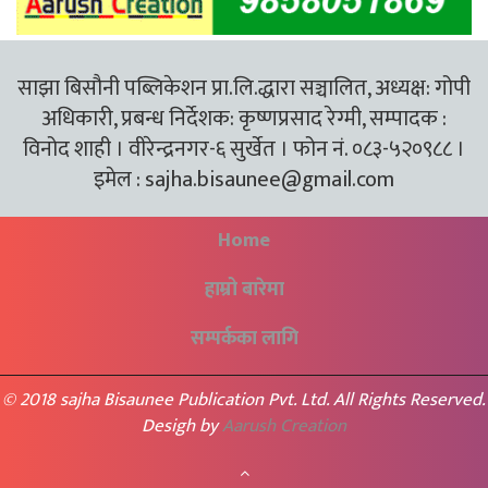
साझा बिसौनी पब्लिकेशन प्रा.लि.द्धारा सञ्चालित, अध्यक्ष: गोपी
अधिकारी, प्रबन्ध निर्देशक: कृष्णप्रसाद रेग्मी, सम्पादक :
विनोद शाही । वीरेन्द्रनगर-६ सुर्खेत । फोन नं. ०८३-५२०९८८ ।
इमेल :
sajha.bisaunee@gmail.com
Home
हाम्रो बारेमा
सम्पर्कका लागि
© 2018 sajha Bisaunee Publication Pvt. Ltd. All Rights Reserved.
Desigh by
Aarush Creation