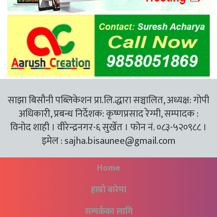
साझा बिसौनी पब्लिकेशन प्रा.लि.द्धारा सञ्चालित, अध्यक्ष: गोपी
अधिकारी, प्रबन्ध निर्देशक: कृष्णप्रसाद रेग्मी, सम्पादक :
विनोद शाही । वीरेन्द्रनगर-६ सुर्खेत । फोन नं. ०८३-५२०९८८ ।
इमेल :
sajha.bisaunee@gmail.com
Home
हाम्रो बारेमा
सम्पर्कका लागि