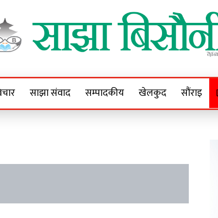
Sajha Bisaunee
e News Portal
िचार
साझा संवाद
सम्पादकीय
खेलकुद
सौंराइ