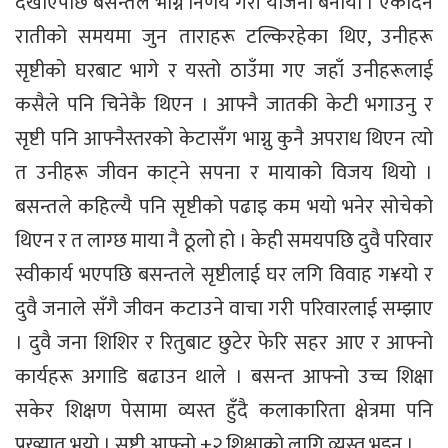
देखाएपछि बसन्तले भाग्ने निर्णय गरी योजना बनायो । एकदिन
रातीको समयमा जुन ताराहरू टल्किरहेका थिए, उनीहरू
सृष्टीको घरबाट भागे र यस्तो ठाउँमा गए जहाँ उनीहरूलाई
कसैले पनि चिनेकै थिएन । आफ्नै जातकी केटी भगाउनु र
सृष्टी पनि आफ्नैस्तरको केटासँग भाग्नु कुनै अपराध थिएन त्यो
त उनीहरू जीवन काट्ने सपना र मायाको विजय थियो ।
बसन्तले कहिल्यै पनि सृष्टीको पढाइ कम भयो भनेर सोचेको
थिएन र त लाग्छ माया नै ठूलो हो । केही समयपछि दुवै परिवार
स्वीकार्य भएपछि बसन्तले सृष्टीलाई घर लगि विवाह ग¥यो र
दुवै जनाले सँगै जीवन कटाउने वाचा गरी परिवारलाई सम्झाए
। दुवै जना शिशिर र रितुबाट छुटेर फेरि सहर आए र आफ्नो
कार्यहरू अगाडि बढाउन थाले । बसन्त आफ्नो उच्च शिक्षा
सकेर शिक्षण पेसामा व्यस्त हुँदै कलाकारिता क्षेत्रमा पनि
प्रख्यात भयो । सृष्टी आफ्नो +२ शिक्षाको लागि व्यस्त भइन् ।