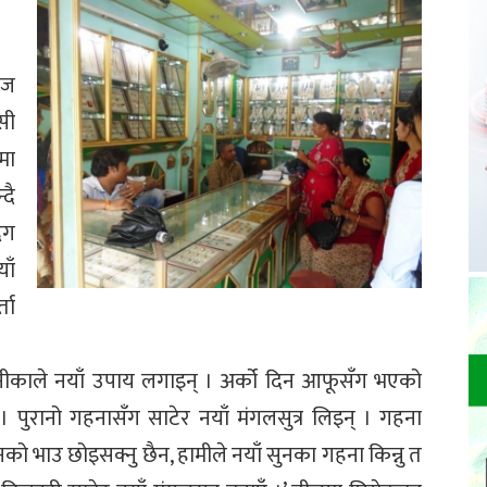
ीज
सी
मा
दै
ंग
ाँ
ता
नीकाले नयाँ उपाय लगाइन् । अर्को दिन आफूसँग भएको
 पुरानो गहनासँग साटेर नयाँ मंगलसुत्र लिइन् । गहना
ो भाउ छोइसक्नु छैन, हामीले नयाँ सुनका गहना किन्नु त