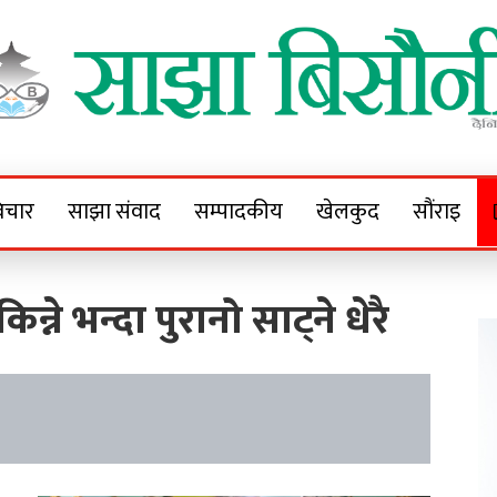
Sajha Bisaunee
e News Portal
िचार
साझा संवाद
सम्पादकीय
खेलकुद
सौंराइ
्ने भन्दा पुरानो साट्ने धेरै