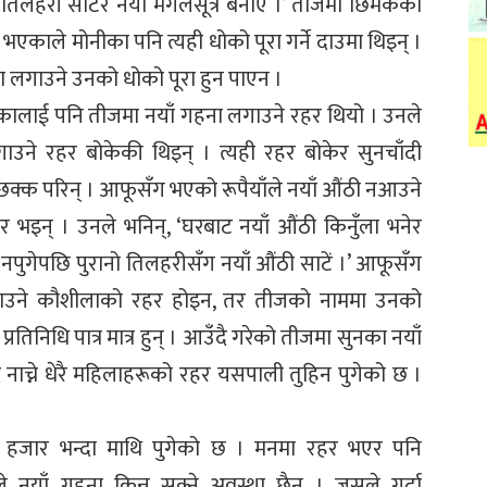
नो तिलहरी साटेर नयाँ मंगलसूत्र बनाएँ ।’ तीजमा छिमेकका
एकाले मोनीका पनि त्यही धोको पूरा गर्ने दाउमा थिइन् ।
ा लगाउने उनको धोको पूरा हुन पाएन ।
ड्कालाई पनि तीजमा नयाँ गहना लगाउने रहर थियो । उनले
ने रहर बोकेकी थिइन् । त्यही रहर बोकेर सुनचाँदी
 छक्क परिन् । आफूसँग भएको रूपैयाँले नयाँ औंठी नआउने
 भइन् । उनले भनिन्, ‘घरबाट नयाँ औंठी किनुँला भनेर
नपुगेपछि पुरानो तिलहरीसँग नयाँ औंठी साटें ।’ आफूसँग
गाउने कौशीलाको रहर होइन, तर तीजको नाममा उनको
रतिनिधि पात्र मात्र हुन् । आउँदै गरेको तीजमा सुनका नयाँ
नाच्ने धेरै महिलाहरूको रहर यसपाली तुहिन पुगेको छ ।
हजार भन्दा माथि पुगेको छ । मनमा रहर भएर पनि
 नयाँ गहना किन्न सक्ने अवस्था छैन । जसले गर्दा