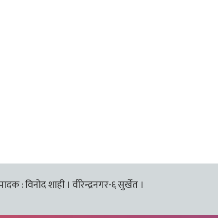
्पादक : विनोद शाही । वीरेन्द्रनगर-६ सुर्खेत ।