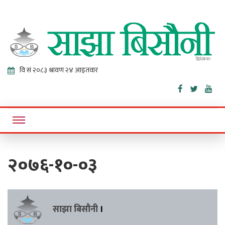
Sajha
Online News Portal
Bisaunee
२०७६-१०-०३
साझा बिसौनी
।