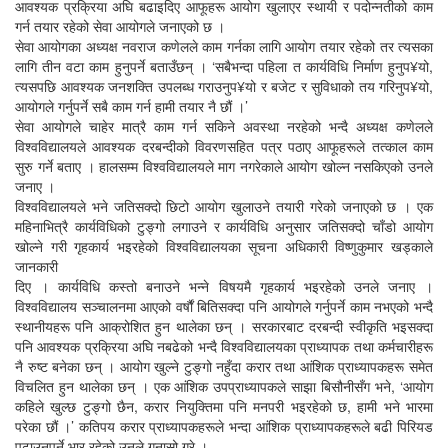
आवश्यक प्रक्रिया अघि बढाइदिए आफूहरू आयोग खुलाएर स्थायी र पदोन्नतीको काम
गर्न तयार रहेको सेवा आयोगले जनाएको छ ।
सेवा आयोगका अध्यक्ष नवराज कणेलले काम गर्नका लागि आयोग तयार रहेको तर त्यसका
लागि तीन वटा काम हुनुपर्ने बताउँछन् । ‘सबैभन्दा पहिला त कार्यविधि निर्माण हुनुप¥यो,
त्यसपछि आवश्यक जनशक्ति उपलब्ध गराउनुप¥यो र बजेट र सुविधाको तय गरिनुप¥यो,
आयोगले गर्नुपर्ने सबै काम गर्न हामी तयार नै छौं ।’
सेवा आयोगले चाहेर मात्रै काम गर्न सकिने अवस्था नरहेको भन्दै अध्यक्ष कणेलले
विश्वविद्यालयले आवश्यक दरबन्दीको विवरणसहित पत्र पठाए आफूहरूले तत्काल काम
सुरु गर्ने बताए । हालसम्म विश्वविद्यालयले माग नगरेकाले आयोग खोल्न नसकिएको उनले
जनाए ।
विश्वविद्यालयले भने जतिसक्दो छिटो आयोग खुलाउने तयारी गरेको जनाएको छ । एक
महिनाभित्रै कार्यविधिको टुङ्गो लगाउने र कार्यविधि अनुसार जतिसक्दो चाँडो आयोग
खोल्ने गरी गृहकार्य भइरहेको विश्वविद्यालयका सूचना अधिकारी विष्णुकुमार खड्काले
जानकारी
दिए । कार्यविधि कस्तो बनाउने भन्ने विषयमै गृहकार्य भइरहेको उनले जनाए ।
विश्वविद्यालय सञ्चालनमा आएको वर्षौं बितिसक्दा पनि आयोगले गर्नुपर्ने काम नभएको भन्दै
स्थानीयहरू पनि आक्रोशित हुन थालेका छन् । सरकारबाट दरबन्दी स्वीकृति भइसक्दा
पनि आवश्यक प्रक्रिया अघि नबढेको भन्दै विश्वविद्यालयका प्राध्यापक तथा कर्मचारीहरू
नै रुष्ट बनेका छन् । आयोग खुल्ने टुङ्गो नहुँदा करार तथा आंशिक प्राध्यापकहरू समेत
विचलित हुन थालेका छन् । एक आंशिक उपप्राध्यापकले साझा बिसौनीसँग भने, ‘आयोग
कहिले खुल्छ टुङ्गो छैन, करार नियुक्तिमा पनि मनपरी भइरहेको छ, हामी भने भारमा
परेका छौं ।’ कतिपय करार प्राध्यापकहरूले भन्दा आंशिक प्राध्यापकहरूले बढी पिरियड
पढाउनुपर्ने भार रहेको उनले गुनासो गरे ।